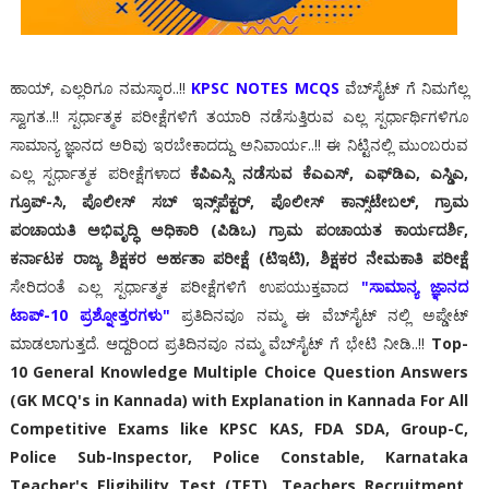
ಹಾಯ್, ಎಲ್ಲರಿಗೂ ನಮಸ್ಕಾರ..!!
KPSC NOTES MCQS
ವೆಬ್‌ಸೈಟ್ ಗೆ ನಿಮಗೆಲ್ಲ
ಸ್ವಾಗತ..!! ಸ್ಪರ್ಧಾತ್ಮಕ ಪರೀಕ್ಷೆಗಳಿಗೆ ತಯಾರಿ ನಡೆಸುತ್ತಿರುವ ಎಲ್ಲ ಸ್ಪರ್ಧಾರ್ಥಿಗಳಿಗೂ
ಸಾಮಾನ್ಯ ಜ್ಞಾನದ ಅರಿವು ಇರಬೇಕಾದದ್ದು ಅನಿವಾರ್ಯ..!! ಈ ನಿಟ್ಟಿನಲ್ಲಿ ಮುಂಬರುವ
ಎಲ್ಲ ಸ್ಪರ್ಧಾತ್ಮಕ ಪರೀಕ್ಷೆಗಳಾದ
ಕೆಪಿಎಸ್ಸಿ ನಡೆಸುವ ಕೆಎಎಸ್, ಎಫ್‌ಡಿಎ, ಎಸ್ಡಿಎ,
ಗ್ರೂಪ್-ಸಿ, ಪೊಲೀಸ್ ಸಬ್ ಇನ್ಸ್‌ಪೆಕ್ಟರ್, ಪೊಲೀಸ್ ಕಾನ್ಸ್‌ಟೇಬಲ್, ಗ್ರಾಮ
ಪಂಚಾಯತಿ ಅಭಿವೃದ್ಧಿ ಅಧಿಕಾರಿ (ಪಿಡಿಒ) ಗ್ರಾಮ ಪಂಚಾಯತ ಕಾರ್ಯದರ್ಶಿ,
ಕರ್ನಾಟಕ ರಾಜ್ಯ ಶಿಕ್ಷಕರ ಅರ್ಹತಾ ಪರೀಕ್ಷೆ (ಟಿಇಟಿ), ಶಿಕ್ಷಕರ ನೇಮಕಾತಿ ಪರೀಕ್ಷೆ
ಸೇರಿದಂತೆ ಎಲ್ಲ ಸ್ಪರ್ಧಾತ್ಮಕ ಪರೀಕ್ಷೆಗಳಿಗೆ ಉಪಯುಕ್ತವಾದ
"ಸಾಮಾನ್ಯ ಜ್ಞಾನದ
ಟಾಪ್-10 ಪ್ರಶ್ನೋತ್ತರಗಳು"
ಪ್ರತಿದಿನವೂ ನಮ್ಮ ಈ ವೆಬ್‌ಸೈಟ್ ನಲ್ಲಿ ಅಪ್ಡೇಟ್
ಮಾಡಲಾಗುತ್ತದೆ. ಆದ್ದರಿಂದ ಪ್ರತಿದಿನವೂ ನಮ್ಮ ವೆಬ್‌ಸೈಟ್ ಗೆ ಭೇಟಿ ನೀಡಿ..!!
Top-
10 General Knowledge Multiple Choice Question Answers
(GK MCQ's in Kannada) with Explanation in Kannada For All
Competitive Exams like KPSC KAS, FDA SDA, Group-C,
Police Sub-Inspector, Police Constable, Karnataka
Teacher's Eligibility Test (TET), Teachers Recruitment,