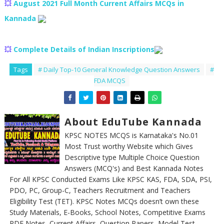
💥
August 2021 Full Month Current Affairs MCQs in
Kannada
💥
Complete Details of Indian Inscriptions
Tags
# Daily Top-10 General Knowledge Question Answers
#
FDA MCQS
About EduTube Kannada
KPSC NOTES MCQS is Karnataka's No.01
Most Trust worthy Website which Gives
Descriptive type Multiple Choice Question
Answers (MCQ's) and Best Kannada Notes
For All KPSC Conducted Exams Like KPSC KAS, FDA, SDA, PSI,
PDO, PC, Group-C, Teachers Recruitment and Teachers
Eligibility Test (TET). KPSC Notes MCQs doesn’t own these
Study Materials, E-Books, School Notes, Competitive Exams
PDF Notes, Current Affairs, Question Papers, Model Test