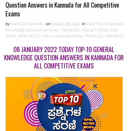
Question Answers in Kannada for All Competitive
Exams
by
EduTube Kannada
on
January 08, 2022
in
Daily Top-10 General
Knowledge Question Answers
,
FDA MCQS
,
Group-C MCQs
,
KAS
MCQS
,
KPSC MCQS
,
Police Constable MCQs
,
PSI MCQS
,
SDA MCQS
08 JANUARY 2022 TODAY TOP-10 GENERAL
KNOWLEDGE QUESTION ANSWERS IN KANNADA FOR
ALL COMPETITIVE EXAMS