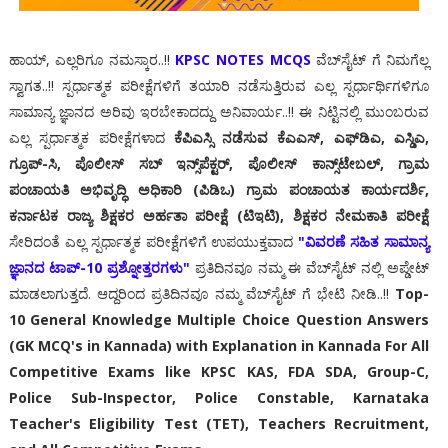
ಹಾಯ್, ಎಲ್ಲರಿಗೂ ನಮಸ್ಕಾರ..!!
KPSC NOTES MCQS
ವೆಬ್‌ಸೈಟ್ ಗೆ ನಿಮಗೆಲ್ಲ
ಸ್ವಾಗತ..!! ಸ್ಪರ್ಧಾತ್ಮಕ ಪರೀಕ್ಷೆಗಳಿಗೆ ತಯಾರಿ ನಡೆಸುತ್ತಿರುವ ಎಲ್ಲ ಸ್ಪರ್ಧಾರ್ಥಿಗಳಿಗೂ
ಸಾಮಾನ್ಯ ಜ್ಞಾನದ ಅರಿವು ಇರಬೇಕಾದದ್ದು ಅನಿವಾರ್ಯ..!! ಈ ನಿಟ್ಟಿನಲ್ಲಿ ಮುಂಬರುವ
ಎಲ್ಲ ಸ್ಪರ್ಧಾತ್ಮಕ ಪರೀಕ್ಷೆಗಳಾದ
ಕೆಪಿಎಸ್ಸಿ ನಡೆಸುವ ಕೆಎಎಸ್, ಎಫ್‌ಡಿಎ, ಎಸ್ಡಿಎ,
ಗ್ರೂಪ್-ಸಿ, ಪೊಲೀಸ್ ಸಬ್ ಇನ್ಸ್‌ಪೆಕ್ಟರ್, ಪೊಲೀಸ್ ಕಾನ್ಸ್‌ಟೇಬಲ್, ಗ್ರಾಮ
ಪಂಚಾಯತಿ ಅಭಿವೃದ್ಧಿ ಅಧಿಕಾರಿ (ಪಿಡಿಒ) ಗ್ರಾಮ ಪಂಚಾಯತ ಕಾರ್ಯದರ್ಶಿ,
ಕರ್ನಾಟಕ ರಾಜ್ಯ ಶಿಕ್ಷಕರ ಅರ್ಹತಾ ಪರೀಕ್ಷೆ (ಟಿಇಟಿ), ಶಿಕ್ಷಕರ ನೇಮಕಾತಿ ಪರೀಕ್ಷೆ
ಸೇರಿದಂತೆ ಎಲ್ಲ ಸ್ಪರ್ಧಾತ್ಮಕ ಪರೀಕ್ಷೆಗಳಿಗೆ ಉಪಯುಕ್ತವಾದ
"ವಿವರಣೆ ಸಹಿತ ಸಾಮಾನ್ಯ
ಜ್ಞಾನದ ಟಾಪ್-10 ಪ್ರಶ್ನೋತ್ತರಗಳು"
ಪ್ರತಿದಿನವೂ ನಮ್ಮ ಈ ವೆಬ್‌ಸೈಟ್ ನಲ್ಲಿ ಅಪ್ಡೇಟ್
ಮಾಡಲಾಗುತ್ತದೆ. ಆದ್ದರಿಂದ ಪ್ರತಿದಿನವೂ ನಮ್ಮ ವೆಬ್‌ಸೈಟ್ ಗೆ ಭೇಟಿ ನೀಡಿ..!!
Top-
10 General Knowledge Multiple Choice Question Answers
(GK MCQ's in Kannada) with Explanation in Kannada For All
Competitive Exams like KPSC KAS, FDA SDA, Group-C,
Police Sub-Inspector, Police Constable, Karnataka
Teacher's Eligibility Test (TET), Teachers Recruitment,