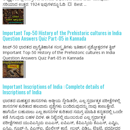
ಸರಿಯಾದ ಉತ್ತರ: 1924 ಇವುಗಳನ್ನೂ ಓದಿ 💥 Best ...
Important Top-50 History of the Prehistoric cultures in India
Question Answers Quiz Part-05 in Kannada
ಟಾಪ್-50 ಭಾರತದ ಪ್ರಾಗೈತಿಹಾಸಿಕ ಸಂಸ್ಕೃತಿಗಳು ಇತಿಹಾಸ ಪ್ರಶ್ನೋತ್ತರಗಳ ಕ್ವಿಜ್
Important Top-50 History of the Prehistoric cultures in India
Question Answers Quiz Part-05 in Kannada
Important Inscriptions of India : Complete details of
Inscriptions of India
ಭಾರತದ ಮಹತ್ವದ ಶಾಸನಗಳು ಆತ್ಮೀಯ ಸ್ನೇಹಿತರೇ, ಎಲ್ಲ ಸ್ಪರ್ಧಾತ್ಮಕ ಪರೀಕ್ಷೆಗಳಲ್ಲಿ
ಶಾಸನಗಳ ಕುರಿತಾದ ಹಲವಾರು ಪ್ರಶ್ನೆಗಳು ಬಂದಿರುವುದನ್ನು ನಾವು ಕಾಣುತ್ತೇವೆ.
ಹಾಗೆಯೇ ಬಹುಪಾಲು ಎಲ್ಲ ಶಾಸನಗಳ ಕುರಿತಾದ ಸಮಗ್ರ ಮಾಹಿತಿ ಕನ್ನಡದಲ್ಲಿ ಒಂದೇ
ಕಡೆ ಸಿಗುವುದು ಬಹಳ ವಿರಳ. ಈ ನಿಟ್ಟಿನಲ್ಲಿ ಮುಂಬರುವ ಎಲ್ಲ ಸ್ಪರ್ಧಾತ್ಮಕ
ಪರೀಕ್ಷೆಗಳಾದ ಯುಪಿಎಸ್ಸಿಯ ಐಎಎಸ್, ಐಪಿಎಸ್, ಕೆಪಿಎಸ್ಸಿಯ ಕೆಎಎಸ್, ಎಪ್ಡಿಎ,
ಎಸ್ಡಿಎ, ಗ್ರೂಪ್-ಸಿ, ಪಿಎಸ್ಐ, ಪೊಲೀಸ್ ಕಾನ್ಸ್ಟೇಬಲ್, ಪಿಡಿಒ, ಟಿಇಟಿ, ಪದವೀಧರ