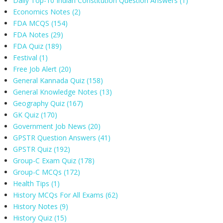
Daily Top-10 Indian Constitution Question Answers
(1)
Economics Notes
(2)
FDA MCQS
(154)
FDA Notes
(29)
FDA Quiz
(189)
Festival
(1)
Free Job Alert
(20)
General Kannada Quiz
(158)
General Knowledge Notes
(13)
Geography Quiz
(167)
GK Quiz
(170)
Government Job News
(20)
GPSTR Question Answers
(41)
GPSTR Quiz
(192)
Group-C Exam Quiz
(178)
Group-C MCQs
(172)
Health Tips
(1)
History MCQs For All Exams
(62)
History Notes
(9)
History Quiz
(15)