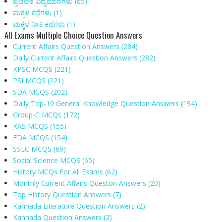
ಪ್ರಚಲಿತ ವಿದ್ಯಮಾನಗಳು
(65)
ಮಕ್ಕಳ‌ ಕಥೆಗಳು
(1)
ಮಕ್ಕಳ ನೀತಿ ಕಥೆಗಳು
(1)
All Exams Multiple Choice Question Answers
Current Affairs Question Answers
(284)
Daily Current Affairs Question Answers
(282)
KPSC MCQS
(221)
PSI MCQS
(221)
SDA MCQS
(202)
Daily Top-10 General Knowledge Question Answers
(194)
Group-C MCQs
(172)
KAS MCQS
(155)
FDA MCQS
(154)
SSLC MCQS
(69)
Social Science MCQS
(65)
History MCQs For All Exams
(62)
Monthly Current Affairs Queston Answers
(20)
Top History Question Answers
(7)
Kannada Literature Question Answers
(2)
Kannada Question Answers
(2)