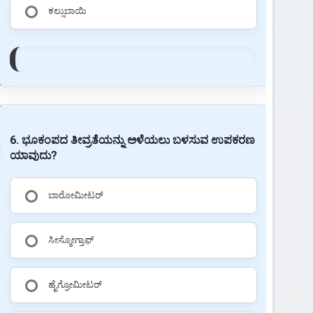
ಕಲ್ಸುಬಾಯಿ
6. ಭೂಕಂಪದ ತೀವ್ರತೆಯನ್ನು ಅಳೆಯಲು ಬಳಸುವ ಉಪಕರಣ
ಯಾವುದು?
ಬಾರೋಮೀಟರ್
ಸೀಸ್ಮೋಗ್ರಾಫ್
ಹೈಗ್ರೋಮೀಟರ್