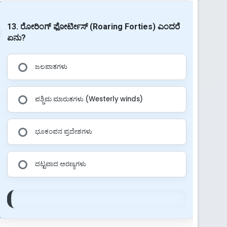
13. ರೋರಿಂಗ್ ಫೋರ್ಟೀಸ್ (Roaring Forties) ಎಂದರೆ
ಏನು?
ಜಲಪಾತಗಳು
ಪಶ್ಚಿಮ ಮಾರುತಗಳು (Westerly winds)
ಭೂಕಂಪನ ಪ್ರದೇಶಗಳು
ದಟ್ಟವಾದ ಅರಣ್ಯಗಳು