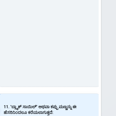
11. 'ಬ್ಲ್ಯಾಕ್ ಸಾಯಿಲ್' ಅಥವಾ ಕಪ್ಪು ಮಣ್ಣನ್ನು ಈ
ಹೆಸರಿನಿಂದಲೂ ಕರೆಯಲಾಗುತ್ತದೆ: