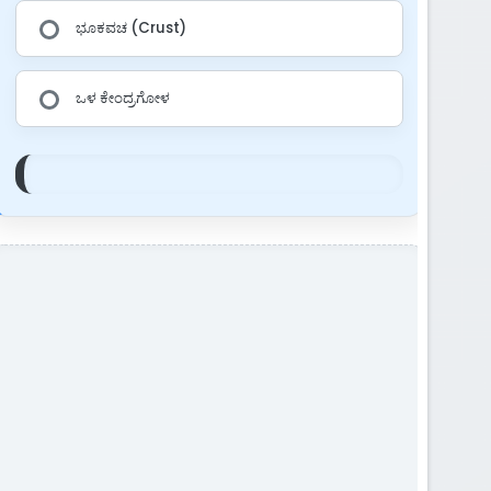
ಭೂಕವಚ (Crust)
ಒಳ ಕೇಂದ್ರಗೋಳ