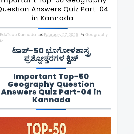
Important Top-50 Geography
Question Answers Quiz Part-04
in Kannada
EduTube Kannada
on
February 27, 2026
in
Geography
iz
ಟಾಪ್-50 ಭೂಗೋಳಶಾಸ್ತ್ರ
ಪ್ರಶ್ನೋತ್ತರಗಳ ಕ್ವಿಜ್
Important Top-50
Geography Question
Answers Quiz Part-04 in
Kannada