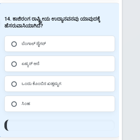
14. ಕಾಜಿರಂಗ ರಾಷ್ಟ್ರೀಯ ಉದ್ಯಾನವನವು ಯಾವುದಕ್ಕೆ
ಹೆಸರುವಾಸಿಯಾಗಿದೆ?
ಬೆಂಗಾಲ್ ಟೈಗರ್
ಏಷ್ಯನ್ ಆನೆ
ಒಂದು ಕೊಂಬಿನ ಖಡ್ಗಮೃಗ
ಸಿಂಹ