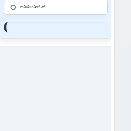
ಅನಿಮೋಮೀಟರ್