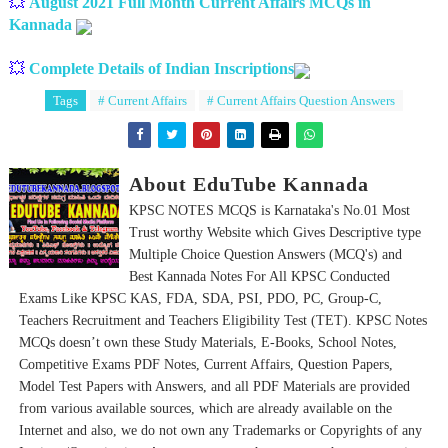
💥
August 2021 Full Month Current Affairs MCQs in
Kannada
💥
Complete Details of Indian Inscriptions
Tags
# Current Affairs
# Current Affairs Question Answers
About EduTube Kannada
KPSC NOTES MCQS is Karnataka's No.01 Most
Trust worthy Website which Gives Descriptive type
Multiple Choice Question Answers (MCQ's) and
Best Kannada Notes For All KPSC Conducted
Exams Like KPSC KAS, FDA, SDA, PSI, PDO, PC, Group-C,
Teachers Recruitment and Teachers Eligibility Test (TET). KPSC Notes
MCQs doesn’t own these Study Materials, E-Books, School Notes,
Competitive Exams PDF Notes, Current Affairs, Question Papers,
Model Test Papers with Answers, and all PDF Materials are provided
from various available sources, which are already available on the
Internet and also, we do not own any Trademarks or Copyrights of any