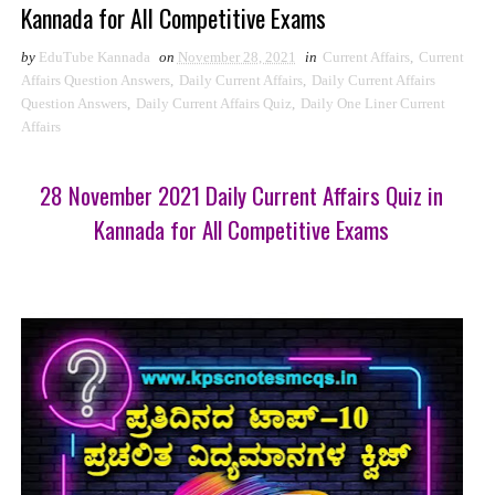
Kannada for All Competitive Exams
by
EduTube Kannada
on
November 28, 2021
in
Current Affairs
,
Current
Affairs Question Answers
,
Daily Current Affairs
,
Daily Current Affairs
Question Answers
,
Daily Current Affairs Quiz
,
Daily One Liner Current
Affairs
28 November 2021 Daily Current Affairs Quiz in
Kannada for All Competitive Exams