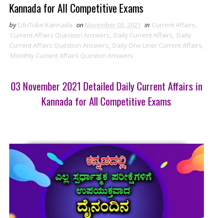
Kannada for All Competitive Exams
by
EduTube Kannada
on
November 03, 2021
in
Current Affairs
,
Current Affairs Question Answers
,
Daily Current Affairs
,
Daily
Current Affairs Question Answers
,
Daily One Liner Current Affairs
,
Monthly Current Affairs Queston Answers
03 November 2021 Detailed Daily Current Affairs in
Kannada for All Competitive Exams