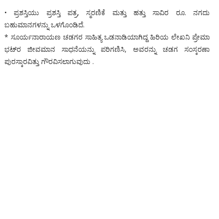
• ಪ್ರಶಸ್ತಿಯು ಪ್ರಶಸ್ತಿ ಪತ್ರ, ಸ್ಮರಣಿಕೆ ಮತ್ತು ಹತ್ತು ಸಾವಿರ ರೂ. ನಗದು
ಬಹುಮಾನಗಳನ್ನು ಒಳಗೊಂಡಿದೆ.
* ಸೂರ್ಯನಾರಾಯಣ ಚಡಗರ ಸಾಹಿತ್ಯ ಒಡನಾಡಿಯಾಗಿದ್ದ ಹಿರಿಯ ಲೇಖನಿ ಪ್ರೇಮಾ
ಭಟ್‌ರ ಜೀವಮಾನ ಸಾಧನೆಯನ್ನು ಪರಿಗಣಿಸಿ, ಅವರನ್ನು ಚಡಗ ಸಂಸ್ಕರಣಾ
ಪುರಸ್ಕಾರವಿತ್ತು ಗೌರವಿಸಲಾಗುವುದು .