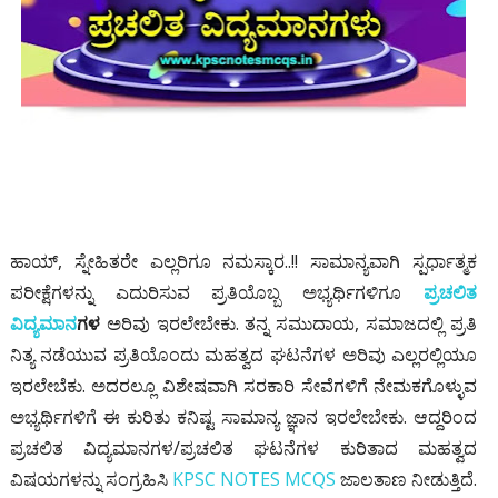
ಹಾಯ್
,
ಸ್ನೇಹಿತರೇ ಎಲ್ಲರಿಗೂ ನಮಸ್ಕಾರ..!! ಸಾಮಾನ್ಯವಾಗಿ ಸ್ಪರ್ಧಾತ್ಮಕ
ಪರೀಕ್ಷೆಗಳನ್ನು ಎದುರಿಸುವ ಪ್ರತಿಯೊಬ್ಬ ಅಭ್ಯರ್ಥಿಗಳಿಗೂ
ಪ್ರಚಲಿತ
ವಿದ್ಯಮಾನ
ಗಳ
ಅರಿವು ಇರಲೇಬೇಕು. ತನ್ನ ಸಮುದಾಯ
,
ಸಮಾಜದಲ್ಲಿ ಪ್ರತಿ
ನಿತ್ಯ ನಡೆಯುವ ಪ್ರತಿಯೊಂದು ಮಹತ್ವದ ಘಟನೆಗಳ ಅರಿವು ಎಲ್ಲರಲ್ಲಿಯೂ
ಇರಲೇಬೆಕು. ಅದರಲ್ಲೂ ವಿಶೇಷವಾಗಿ ಸರಕಾರಿ ಸೇವೆಗಳಿಗೆ ನೇಮಕಗೊಳ್ಳುವ
ಅಭ್ಯರ್ಥಿಗಳಿಗೆ ಈ ಕುರಿತು ಕನಿಷ್ಟ ಸಾಮಾನ್ಯ ಜ್ಞಾನ ಇರಲೇಬೇಕು. ಆದ್ದರಿಂದ
ಪ್ರಚಲಿತ ವಿದ್ಯಮಾನಗಳ/ಪ್ರಚಲಿತ ಘಟನೆಗಳ ಕುರಿತಾದ ಮಹತ್ವದ
ವಿಷಯಗಳನ್ನು ಸಂಗ್ರಹಿಸಿ
KPSC NOTES MCQS
ಜಾಲತಾಣ ನೀಡುತ್ತಿದೆ.