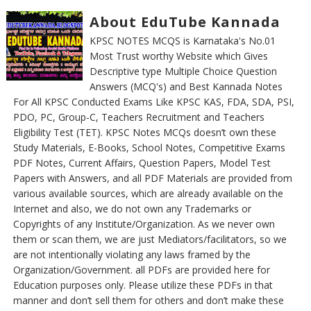
About EduTube Kannada
KPSC NOTES MCQS is Karnataka's No.01
Most Trust worthy Website which Gives
Descriptive type Multiple Choice Question
Answers (MCQ's) and Best Kannada Notes
For All KPSC Conducted Exams Like KPSC KAS, FDA, SDA, PSI,
PDO, PC, Group-C, Teachers Recruitment and Teachers
Eligibility Test (TET). KPSC Notes MCQs doesn’t own these
Study Materials, E-Books, School Notes, Competitive Exams
PDF Notes, Current Affairs, Question Papers, Model Test
Papers with Answers, and all PDF Materials are provided from
various available sources, which are already available on the
Internet and also, we do not own any Trademarks or
Copyrights of any Institute/Organization. As we never own
them or scan them, we are just Mediators/facilitators, so we
are not intentionally violating any laws framed by the
Organization/Government. all PDFs are provided here for
Education purposes only. Please utilize these PDFs in that
manner and don’t sell them for others and don’t make these