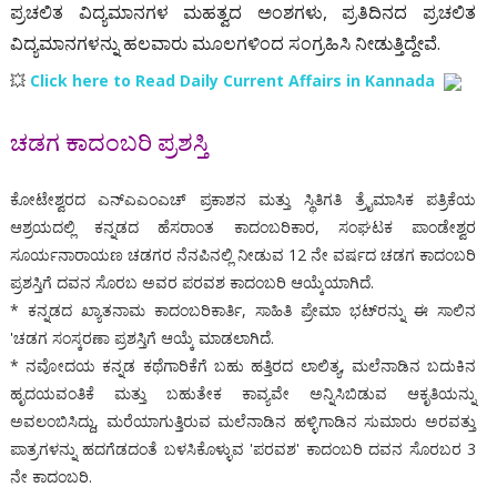
ಪ್ರಚಲಿತ ವಿದ್ಯಮಾನಗಳ ಮಹತ್ವದ ಅಂಶಗಳು
,
ಪ್ರತಿದಿನದ ಪ್ರಚಲಿತ
ವಿದ್ಯಮಾನಗಳನ್ನು ಹಲವಾರು ಮೂಲಗಳಿಂದ ಸಂಗ್ರಹಿಸಿ ನೀಡುತ್ತಿದ್ದೇವೆ.
💥
Click here to Read Daily Current Affairs in Kannada
ಚಡಗ ಕಾದಂಬರಿ ಪ್ರಶಸ್ತಿ
ಕೋಟೇಶ್ವರದ ಎನ್‌ಎಎಂಎಚ್ ಪ್ರಕಾಶನ ಮತ್ತು ಸ್ಥಿತಿಗತಿ ತ್ರೈಮಾಸಿಕ ಪತ್ರಿಕೆಯ
ಆಶ್ರಯದಲ್ಲಿ ಕನ್ನಡದ ಹೆಸರಾಂತ ಕಾದಂಬರಿಕಾರ, ಸಂಘಟಕ ಪಾಂಡೇಶ್ವರ
ಸೂರ್ಯನಾರಾಯಣ ಚಡಗರ ನೆನಪಿನಲ್ಲಿ ನೀಡುವ 12 ನೇ ವರ್ಷದ ಚಡಗ ಕಾದಂಬರಿ
ಪ್ರಶಸ್ತಿಗೆ ದವನ ಸೊರಬ ಅವರ ಪರವಶ ಕಾದಂಬರಿ ಆಯ್ಕೆಯಾಗಿದೆ.
* ಕನ್ನಡದ ಖ್ಯಾತನಾಮ ಕಾದಂಬರಿಕಾರ್ತಿ, ಸಾಹಿತಿ ಪ್ರೇಮಾ ಭಟ್‌ರನ್ನು ಈ ಸಾಲಿನ
'ಚಡಗ ಸಂಸ್ಕರಣಾ ಪ್ರಶಸ್ತಿಗೆ ಆಯ್ಕೆ ಮಾಡಲಾಗಿದೆ.
* ನವೋದಯ ಕನ್ನಡ ಕಥೆಗಾರಿಕೆಗೆ ಬಹು ಹತ್ತಿರದ ಲಾಲಿತ್ಯ, ಮಲೆನಾಡಿನ ಬದುಕಿನ
ಹೃದಯವಂತಿಕೆ ಮತ್ತು ಬಹುತೇಕ ಕಾವ್ಯವೇ ಅನ್ನಿಸಿಬಿಡುವ ಆಕೃತಿಯನ್ನು
ಅವಲಂಬಿಸಿದ್ದು, ಮರೆಯಾಗುತ್ತಿರುವ ಮಲೆನಾಡಿನ ಹಳ್ಳಿಗಾಡಿನ ಸುಮಾರು ಅರವತ್ತು
ಪಾತ್ರಗಳನ್ನು ಹದಗೆಡದಂತೆ ಬಳಸಿಕೊಳ್ಳುವ 'ಪರವಶ' ಕಾದಂಬರಿ ದವನ ಸೊರಬರ 3
ನೇ ಕಾದಂಬರಿ.