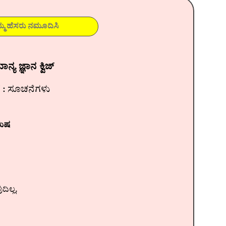
್ಯ ಜ್ಞಾನ ಕ್ವಿಜ್
ಿಜ್ : ಸೂಚನೆಗಳು
ಮಿಷ
ಿಲ್ಲ.