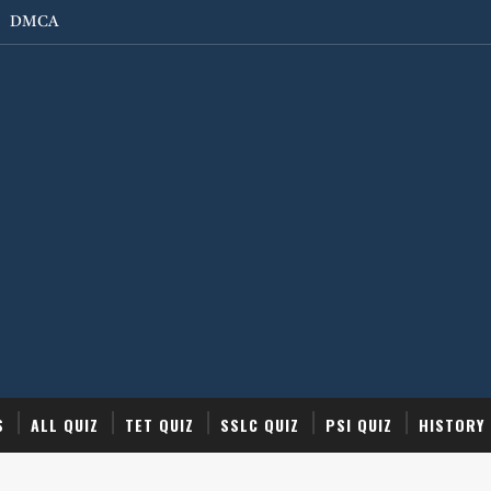
DMCA
S
ALL QUIZ
TET QUIZ
SSLC QUIZ
PSI QUIZ
HISTORY 