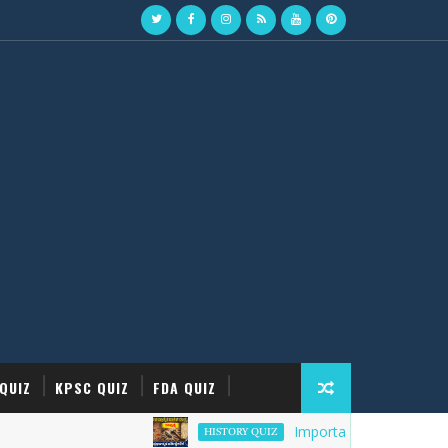
QUIZ
KPSC QUIZ
FDA QUIZ
Important Top-50 History of the
HISTORY QUIZ