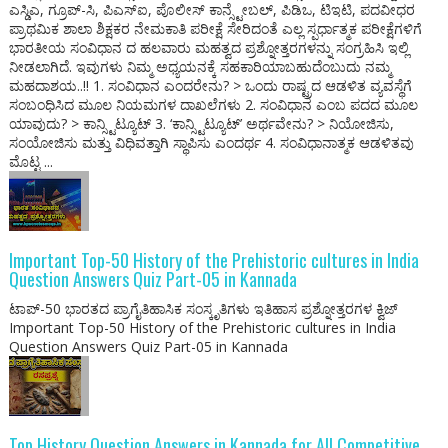
ಎಸ್ಡಿಎ, ಗ್ರೂಪ್-ಸಿ, ಪಿಎಸ್ಐ, ಪೊಲೀಸ್ ಕಾನ್ಸ್ಟೇಬಲ್, ಪಿಡಿಒ, ಟಿಇಟಿ, ಪದವೀಧರ
ಪ್ರಾಥಮಿಕ ಶಾಲಾ ಶಿಕ್ಷಕರ ನೇಮಕಾತಿ ಪರೀಕ್ಷೆ ಸೇರಿದಂತೆ ಎಲ್ಲ ಸ್ಪರ್ಧಾತ್ಮಕ ಪರೀಕ್ಷೆಗಳಿಗೆ
ಭಾರತೀಯ ಸಂವಿಧಾನ ದ ಹಲವಾರು ಮಹತ್ವದ ಪ್ರಶ್ನೋತ್ತರಗಳನ್ನು ಸಂಗ್ರಹಿಸಿ ಇಲ್ಲಿ
ನೀಡಲಾಗಿದೆ. ಇವುಗಳು ನಿಮ್ಮ ಅಧ್ಯಯನಕ್ಕೆ ಸಹಕಾರಿಯಾಬಹುದೆಂಬುದು ನಮ್ಮ
ಮಹದಾಶಯ..!! 1. ಸಂವಿಧಾನ ಎಂದರೇನು? > ಒಂದು ರಾಷ್ಟ್ರದ ಆಡಳಿತ ವ್ಯವಸ್ಥೆಗೆ
ಸಂಬಂಧಿಸಿದ ಮೂಲ ನಿಯಮಗಳ ದಾಖಲೆಗಳು 2. ಸಂವಿಧಾನ ಎಂಬ ಪದದ ಮೂಲ
ಯಾವುದು? > ಕಾನ್ಸ್ಟಿಟ್ಯೂಟ್ 3. ‘ಕಾನ್ಸ್ಟಿಟ್ಯೂಟ್’ ಅರ್ಥವೇನು? > ನಿಯೋಜಿಸು,
ಸಂಯೋಜಿಸು ಮತ್ತು ವಿಧಿವತ್ತಾಗಿ ಸ್ಥಾಪಿಸು ಎಂದರ್ಥ 4. ಸಂವಿಧಾನಾತ್ಮಕ ಆಡಳಿತವು
ಮೊಟ್ಟ ...
Important Top-50 History of the Prehistoric cultures in India
Question Answers Quiz Part-05 in Kannada
ಟಾಪ್-50 ಭಾರತದ ಪ್ರಾಗೈತಿಹಾಸಿಕ ಸಂಸ್ಕೃತಿಗಳು ಇತಿಹಾಸ ಪ್ರಶ್ನೋತ್ತರಗಳ ಕ್ವಿಜ್
Important Top-50 History of the Prehistoric cultures in India
Question Answers Quiz Part-05 in Kannada
Top History Question Answers in Kannada for All Competitive