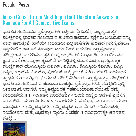
Popular Posts
Indian Constitution Most Important Question Answers in
Kannada For All Competitive Exams
ಭಾರತದ ಸಂವಿಧಾನದ ಪ್ರಶ್ನೋತ್ತರಗಳು ಆತ್ಮೀಯ ಸ್ನೇಹಿತರೇ, ಎಲ್ಲ ಸ್ಪರ್ಧಾತ್ಮಕ
ಪರೀಕ್ಷೆಗಳಲ್ಲಿ ಭಾರತದ ಸಂವಿಧಾನ ದ ಕುರಿತಾದ ಹಲವಾರು ಪ್ರಶ್ನೆಗಳು ಬಂದಿರುವುದನ್ನು
ನಾವು ಕಾಣುತ್ತೇವೆ. ಹಾಗೆಯೇ ಬಹುಪಾಲು ಎಲ್ಲ ಶಾಸನಗಳ ಕುರಿತಾದ ಸಮಗ್ರ ಮಾಹಿತಿ
ಕನ್ನಡದಲ್ಲಿ ಒಂದೇ ಕಡೆ ಸಿಗುವುದು ಬಹಳ ವಿರಳ. ಬಹುತೇಕ ಎಲ್ಲ ಸ್ಪರ್ಧಾತ್ಮಕ
ಪರೀಕ್ಷೆಗಳನ್ನು ಎದುರಿಸುವ ಪ್ರತಿಯೊಬ್ಬ ಅಭ್ಯರ್ಥಿಗಳಿಗೂ ಭಾರತೀಯ ಸಂವಿಧಾನದ
ಜ್ಞಾನ ಇರಬೇಕಾದದ್ದು ಅಗತ್ಯವಾಗಿದೆ. ಈ ನಿಟ್ಟಿನಲ್ಲಿ ಮುಂಬರುವ ಎಲ್ಲ ಸ್ಪರ್ಧಾತ್ಮಕ
ಪರೀಕ್ಷೆಗಳಾದ ಯುಪಿಎಸ್ಸಿಯ ಐಎಎಸ್, ಐಪಿಎಸ್, ಕೆಪಿಎಸ್ಸಿಯ ಕೆಎಎಸ್, ಎಪ್ಡಿಎ,
ಎಸ್ಡಿಎ, ಗ್ರೂಪ್-ಸಿ, ಪಿಎಸ್ಐ, ಪೊಲೀಸ್ ಕಾನ್ಸ್ಟೇಬಲ್, ಪಿಡಿಒ, ಟಿಇಟಿ, ಪದವೀಧರ
ಪ್ರಾಥಮಿಕ ಶಾಲಾ ಶಿಕ್ಷಕರ ನೇಮಕಾತಿ ಪರೀಕ್ಷೆ ಸೇರಿದಂತೆ ಎಲ್ಲ ಸ್ಪರ್ಧಾತ್ಮಕ ಪರೀಕ್ಷೆಗಳಿಗೆ
ಭಾರತೀಯ ಸಂವಿಧಾನ ದ ಹಲವಾರು ಮಹತ್ವದ ಪ್ರಶ್ನೋತ್ತರಗಳನ್ನು ಸಂಗ್ರಹಿಸಿ ಇಲ್ಲಿ
ನೀಡಲಾಗಿದೆ. ಇವುಗಳು ನಿಮ್ಮ ಅಧ್ಯಯನಕ್ಕೆ ಸಹಕಾರಿಯಾಬಹುದೆಂಬುದು ನಮ್ಮ
ಮಹದಾಶಯ..!! 1. ಸಂವಿಧಾನ ಎಂದರೇನು? > ಒಂದು ರಾಷ್ಟ್ರದ ಆಡಳಿತ ವ್ಯವಸ್ಥೆಗೆ
ಸಂಬಂಧಿಸಿದ ಮೂಲ ನಿಯಮಗಳ ದಾಖಲೆಗಳು 2. ಸಂವಿಧಾನ ಎಂಬ ಪದದ ಮೂಲ
ಯಾವುದು? > ಕಾನ್ಸ್ಟಿಟ್ಯೂಟ್ 3. ‘ಕಾನ್ಸ್ಟಿಟ್ಯೂಟ್’ ಅರ್ಥವೇನು? > ನಿಯೋಜಿಸು,
ಸಂಯೋಜಿಸು ಮತ್ತು ವಿಧಿವತ್ತಾಗಿ ಸ್ಥಾಪಿಸು ಎಂದರ್ಥ 4. ಸಂವಿಧಾನಾತ್ಮಕ ಆಡಳಿತವು
ಮೊಟ್ಟ ...