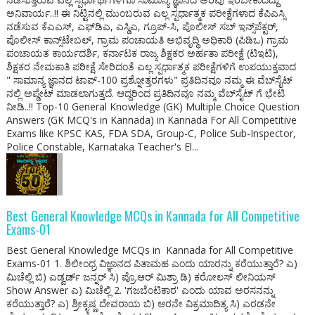
ಅನಿವಾರ್ಯ..!! ಈ ನಿಟ್ಟಿನಲ್ಲಿ ಮುಂಬರುವ ಎಲ್ಲ ಸ್ಪರ್ಧಾತ್ಮಕ ಪರೀಕ್ಷೆಗಳಾದ ಕೆಪಿಎಸ್ಸಿ
ನಡೆಸುವ ಕೆಎಎಸ್, ಎಫ್‌ಡಿಎ, ಎಸ್ಡಿಎ, ಗ್ರೂಪ್-ಸಿ, ಪೊಲೀಸ್ ಸಬ್ ಇನ್ಸ್‌ಪೆಕ್ಟರ್,
ಪೊಲೀಸ್ ಕಾನ್ಸ್‌ಟೇಬಲ್, ಗ್ರಾಮ ಪಂಚಾಯತಿ ಅಭಿವೃದ್ಧಿ ಅಧಿಕಾರಿ (ಪಿಡಿಒ) ಗ್ರಾಮ
ಪಂಚಾಯತ ಕಾರ್ಯದರ್ಶಿ, ಕರ್ನಾಟಕ ರಾಜ್ಯ ಶಿಕ್ಷಕರ ಅರ್ಹತಾ ಪರೀಕ್ಷೆ (ಟಿಇಟಿ),
ಶಿಕ್ಷಕರ ನೇಮಕಾತಿ ಪರೀಕ್ಷೆ ಸೇರಿದಂತೆ ಎಲ್ಲ ಸ್ಪರ್ಧಾತ್ಮಕ ಪರೀಕ್ಷೆಗಳಿಗೆ ಉಪಯುಕ್ತವಾದ
" ಸಾಮಾನ್ಯ ಜ್ಞಾನದ ಟಾಪ್-100 ಪ್ರಶ್ನೋತ್ತರಗಳು" ಪ್ರತಿದಿನವೂ ನಮ್ಮ ಈ ವೆಬ್‌ಸೈಟ್
ನಲ್ಲಿ ಅಪ್ಡೇಟ್ ಮಾಡಲಾಗುತ್ತದೆ. ಆದ್ದರಿಂದ ಪ್ರತಿದಿನವೂ ನಮ್ಮ ವೆಬ್‌ಸೈಟ್ ಗೆ ಭೇಟಿ
ನೀಡಿ..!! Top-10 General Knowledge (GK) Multiple Choice Question
Answers (GK MCQ's in Kannada) in Kannada For All Competitive
Exams like KPSC KAS, FDA SDA, Group-C, Police Sub-Inspector,
Police Constable, Karnataka Teacher's El...
Best General Knowledge MCQs in Kannada for All Competitive
Exams-01
Best General Knowledge MCQs in Kannada for All Competitive
Exams-01 1. ಶಿಲೀಂಧ್ರ ವಿಜ್ಞಾನದ ಪಿತಾಮಹ ಎಂದು ಯಾರನ್ನು ಕರೆಯುತ್ತಾರೆ? ಎ)
ಮಿಚೆಲ್ಲಿ ಬಿ) ಎಡ್ವರ್ಡ್ ಜನ್ನರ್ ಸಿ) ಪ್ರೊ.ಆರ್ ಮಿಶ್ರಾ ಡಿ) ಕರೋಲಸ್ ಲೀನಿಯಸ್
Show Answer ಎ) ಮಿಚೆಲ್ಲಿ 2. 'ಗಜಬೆಂಟಿಕಾರ' ಎಂದು ಯಾವ ಅರಸನನ್ನು
ಕರೆಯುತ್ತಾರೆ? ಎ) ಶ್ರೀಕೃಷ್ಣ ದೇವರಾಯ ಬಿ) ಆರನೇ ವಿಕ್ರಮಾದಿತ್ಯ ಸಿ) ಎರಡನೇ