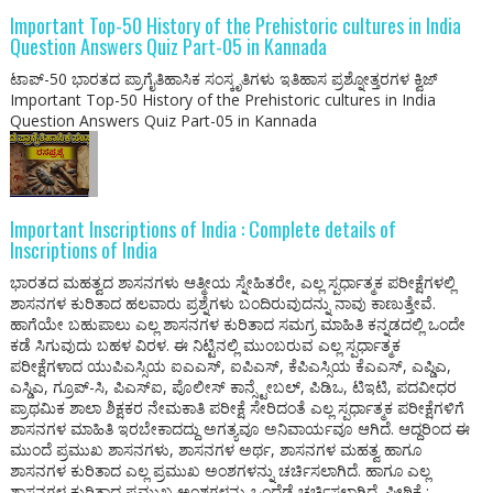
Important Top-50 History of the Prehistoric cultures in India
Question Answers Quiz Part-05 in Kannada
ಟಾಪ್-50 ಭಾರತದ ಪ್ರಾಗೈತಿಹಾಸಿಕ ಸಂಸ್ಕೃತಿಗಳು ಇತಿಹಾಸ ಪ್ರಶ್ನೋತ್ತರಗಳ ಕ್ವಿಜ್
Important Top-50 History of the Prehistoric cultures in India
Question Answers Quiz Part-05 in Kannada
Important Inscriptions of India : Complete details of
Inscriptions of India
ಭಾರತದ ಮಹತ್ವದ ಶಾಸನಗಳು ಆತ್ಮೀಯ ಸ್ನೇಹಿತರೇ, ಎಲ್ಲ ಸ್ಪರ್ಧಾತ್ಮಕ ಪರೀಕ್ಷೆಗಳಲ್ಲಿ
ಶಾಸನಗಳ ಕುರಿತಾದ ಹಲವಾರು ಪ್ರಶ್ನೆಗಳು ಬಂದಿರುವುದನ್ನು ನಾವು ಕಾಣುತ್ತೇವೆ.
ಹಾಗೆಯೇ ಬಹುಪಾಲು ಎಲ್ಲ ಶಾಸನಗಳ ಕುರಿತಾದ ಸಮಗ್ರ ಮಾಹಿತಿ ಕನ್ನಡದಲ್ಲಿ ಒಂದೇ
ಕಡೆ ಸಿಗುವುದು ಬಹಳ ವಿರಳ. ಈ ನಿಟ್ಟಿನಲ್ಲಿ ಮುಂಬರುವ ಎಲ್ಲ ಸ್ಪರ್ಧಾತ್ಮಕ
ಪರೀಕ್ಷೆಗಳಾದ ಯುಪಿಎಸ್ಸಿಯ ಐಎಎಸ್, ಐಪಿಎಸ್, ಕೆಪಿಎಸ್ಸಿಯ ಕೆಎಎಸ್, ಎಪ್ಡಿಎ,
ಎಸ್ಡಿಎ, ಗ್ರೂಪ್-ಸಿ, ಪಿಎಸ್ಐ, ಪೊಲೀಸ್ ಕಾನ್ಸ್ಟೇಬಲ್, ಪಿಡಿಒ, ಟಿಇಟಿ, ಪದವೀಧರ
ಪ್ರಾಥಮಿಕ ಶಾಲಾ ಶಿಕ್ಷಕರ ನೇಮಕಾತಿ ಪರೀಕ್ಷೆ ಸೇರಿದಂತೆ ಎಲ್ಲ ಸ್ಪರ್ಧಾತ್ಮಕ ಪರೀಕ್ಷೆಗಳಿಗೆ
ಶಾಸನಗಳ ಮಾಹಿತಿ ಇರಬೇಕಾದದ್ದು ಅಗತ್ಯವೂ ಅನಿವಾರ್ಯವೂ ಆಗಿದೆ. ಆದ್ದರಿಂದ ಈ
ಮುಂದೆ ಪ್ರಮುಖ ಶಾಸನಗಳು, ಶಾಸನಗಳ ಅರ್ಥ, ಶಾಸನಗಳ ಮಹತ್ವ ಹಾಗೂ
ಶಾಸನಗಳ ಕುರಿತಾದ ಎಲ್ಲ ಪ್ರಮುಖ ಅಂಶಗಳನ್ನು ಚರ್ಚಿಸಲಾಗಿದೆ. ಹಾಗೂ ಎಲ್ಲ
ಶಾಸನಗಳ ಕುರಿತಾದ ಪ್ರಮುಖ ಅಂಶಗಳನ್ನು ಒಂದೆಡೆ ಚರ್ಚಿಸಲಾಗಿದೆ‌. ಪೀಠಿಕೆ :