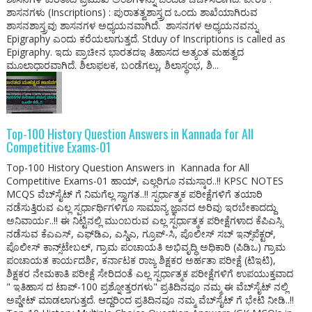
ಶಾಸನಗಳು (Inscriptions) : ಪುರಾತತ್ವಶಾಸ್ತ್ರದ ಒಂದು ಶಾಖೆಯಾಗಿರುವ
ಶಾಸನಶಾಸ್ತ್ರವು ಶಾಸನಗಳ ಅಧ್ಯಯನವಾಗಿದೆ. ಶಾಸನಗಳ ಅಧ್ಯಯನವನ್ನು
Epigraphy ಎಂದು ಕರೆಯಲಾಗುತ್ತದೆ. Stduy of Inscriptions is called as
Epigraphy. ಇದು ಪ್ರಾಚೀನ ಭಾರತದಇ ತಿಹಾಸದ ಅತ್ಯಂತ ಮಹತ್ವದ
ಮೂಲಾಧಾರವಾಗಿದೆ. ಶಿಲಾಫಲಕ, ಬಂಡೆಗಲ್ಲು, ಶಿಲಾಸ್ಥಂಭ, ಶಿ...
Top-100 History Question Answers in Kannada for All
Competitive Exams-01
Top-100 History Question Answers in Kannada for All
Competitive Exams-01 ಹಾಯ್, ಎಲ್ಲರಿಗೂ ನಮಸ್ಕಾರ..!! KPSC NOTES
MCQS ವೆಬ್‌ಸೈಟ್ ಗೆ ನಿಮಗೆಲ್ಲ ಸ್ವಾಗತ..!! ಸ್ಪರ್ಧಾತ್ಮಕ ಪರೀಕ್ಷೆಗಳಿಗೆ ತಯಾರಿ
ನಡೆಸುತ್ತಿರುವ ಎಲ್ಲ ಸ್ಪರ್ಧಾರ್ಥಿಗಳಿಗೂ ಸಾಮಾನ್ಯ ಜ್ಞಾನದ ಅರಿವು ಇರಬೇಕಾದದ್ದು
ಅನಿವಾರ್ಯ..!! ಈ ನಿಟ್ಟಿನಲ್ಲಿ ಮುಂಬರುವ ಎಲ್ಲ ಸ್ಪರ್ಧಾತ್ಮಕ ಪರೀಕ್ಷೆಗಳಾದ ಕೆಪಿಎಸ್ಸಿ
ನಡೆಸುವ ಕೆಎಎಸ್, ಎಫ್‌ಡಿಎ, ಎಸ್ಡಿಎ, ಗ್ರೂಪ್-ಸಿ, ಪೊಲೀಸ್ ಸಬ್ ಇನ್ಸ್‌ಪೆಕ್ಟರ್,
ಪೊಲೀಸ್ ಕಾನ್ಸ್‌ಟೇಬಲ್, ಗ್ರಾಮ ಪಂಚಾಯತಿ ಅಭಿವೃದ್ಧಿ ಅಧಿಕಾರಿ (ಪಿಡಿಒ) ಗ್ರಾಮ
ಪಂಚಾಯತ ಕಾರ್ಯದರ್ಶಿ, ಕರ್ನಾಟಕ ರಾಜ್ಯ ಶಿಕ್ಷಕರ ಅರ್ಹತಾ ಪರೀಕ್ಷೆ (ಟಿಇಟಿ),
ಶಿಕ್ಷಕರ ನೇಮಕಾತಿ ಪರೀಕ್ಷೆ ಸೇರಿದಂತೆ ಎಲ್ಲ ಸ್ಪರ್ಧಾತ್ಮಕ ಪರೀಕ್ಷೆಗಳಿಗೆ ಉಪಯುಕ್ತವಾದ
" ಇತಿಹಾಸ ದ ಟಾಪ್-100 ಪ್ರಶ್ನೋತ್ತರಗಳು" ಪ್ರತಿದಿನವೂ ನಮ್ಮ ಈ ವೆಬ್‌ಸೈಟ್ ನಲ್ಲಿ
ಅಪ್ಡೇಟ್ ಮಾಡಲಾಗುತ್ತದೆ. ಆದ್ದರಿಂದ ಪ್ರತಿದಿನವೂ ನಮ್ಮ ವೆಬ್‌ಸೈಟ್ ಗೆ ಭೇಟಿ ನೀಡಿ..!!