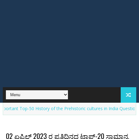
p-50 History of the Prehistoric cultures in India Question Answers Q
02 ಏಪ್ರಿಲ್ 2023 ರ ಪ್ರತಿದಿನದ ಟಾಪ್-20 ಸಾಮಾನ್ಯ