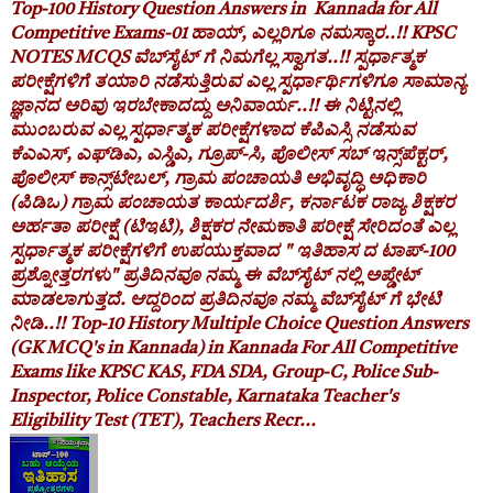
Top-100 History Question Answers in Kannada for All
Competitive Exams-01 ಹಾಯ್, ಎಲ್ಲರಿಗೂ ನಮಸ್ಕಾರ..!! KPSC
NOTES MCQS ವೆಬ್‌ಸೈಟ್ ಗೆ ನಿಮಗೆಲ್ಲ ಸ್ವಾಗತ..!! ಸ್ಪರ್ಧಾತ್ಮಕ
ಪರೀಕ್ಷೆಗಳಿಗೆ ತಯಾರಿ ನಡೆಸುತ್ತಿರುವ ಎಲ್ಲ ಸ್ಪರ್ಧಾರ್ಥಿಗಳಿಗೂ ಸಾಮಾನ್ಯ
ಜ್ಞಾನದ ಅರಿವು ಇರಬೇಕಾದದ್ದು ಅನಿವಾರ್ಯ..!! ಈ ನಿಟ್ಟಿನಲ್ಲಿ
ಮುಂಬರುವ ಎಲ್ಲ ಸ್ಪರ್ಧಾತ್ಮಕ ಪರೀಕ್ಷೆಗಳಾದ ಕೆಪಿಎಸ್ಸಿ ನಡೆಸುವ
ಕೆಎಎಸ್, ಎಫ್‌ಡಿಎ, ಎಸ್ಡಿಎ, ಗ್ರೂಪ್-ಸಿ, ಪೊಲೀಸ್ ಸಬ್ ಇನ್ಸ್‌ಪೆಕ್ಟರ್,
ಪೊಲೀಸ್ ಕಾನ್ಸ್‌ಟೇಬಲ್, ಗ್ರಾಮ ಪಂಚಾಯತಿ ಅಭಿವೃದ್ಧಿ ಅಧಿಕಾರಿ
(ಪಿಡಿಒ) ಗ್ರಾಮ ಪಂಚಾಯತ ಕಾರ್ಯದರ್ಶಿ, ಕರ್ನಾಟಕ ರಾಜ್ಯ ಶಿಕ್ಷಕರ
ಅರ್ಹತಾ ಪರೀಕ್ಷೆ (ಟಿಇಟಿ), ಶಿಕ್ಷಕರ ನೇಮಕಾತಿ ಪರೀಕ್ಷೆ ಸೇರಿದಂತೆ ಎಲ್ಲ
ಸ್ಪರ್ಧಾತ್ಮಕ ಪರೀಕ್ಷೆಗಳಿಗೆ ಉಪಯುಕ್ತವಾದ " ಇತಿಹಾಸ ದ ಟಾಪ್-100
ಪ್ರಶ್ನೋತ್ತರಗಳು" ಪ್ರತಿದಿನವೂ ನಮ್ಮ ಈ ವೆಬ್‌ಸೈಟ್ ನಲ್ಲಿ ಅಪ್ಡೇಟ್
ಮಾಡಲಾಗುತ್ತದೆ. ಆದ್ದರಿಂದ ಪ್ರತಿದಿನವೂ ನಮ್ಮ ವೆಬ್‌ಸೈಟ್ ಗೆ ಭೇಟಿ
ನೀಡಿ..!! Top-10 History Multiple Choice Question Answers
(GK MCQ's in Kannada) in Kannada For All Competitive
Exams like KPSC KAS, FDA SDA, Group-C, Police Sub-
Inspector, Police Constable, Karnataka Teacher's
Eligibility Test (TET), Teachers Recr...