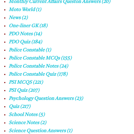
Monthly Current Affairs Queston Answers
(20)
Moto World
(1)
News
(2)
One-liner GK
(18)
PDO Notes
(14)
PDO Quiz
(184)
Police Constable
(1)
Police Constable MCQs
(155)
Police Constable Notes
(24)
Police Constable Quiz
(178)
PSI MCQS
(221)
PSI Quiz
(207)
Psychology Question Answers
(23)
Quiz
(217)
School Notes
(5)
Science Notes
(2)
Science Question Answers
(1)