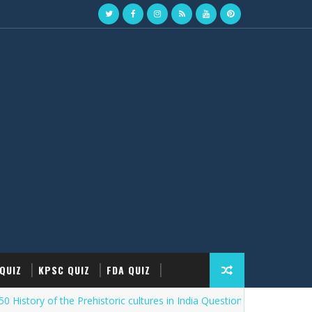
QUIZ
KPSC QUIZ
FDA QUIZ
y of the Prehistoric cultures in India Question Answers Quiz Part-03