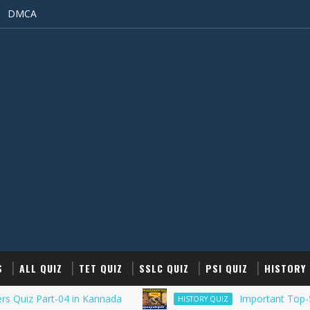
DMCA
S
ALL QUIZ
TET QUIZ
SSLC QUIZ
PSI QUIZ
HISTORY 
 Part-04 in Kannada
Important Top-50 Histor
HISTORY QUIZ