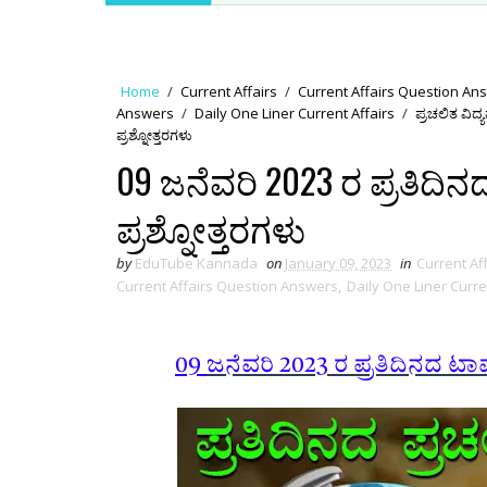
Home
/
Current Affairs
/
Current Affairs Question An
Answers
/
Daily One Liner Current Affairs
/
ಪ್ರಚಲಿತ ವಿದ
ಪ್ರಶ್ನೋತ್ತರಗಳು
09 ಜನೆವರಿ 2023 ರ ಪ್ರತಿದಿ
ಪ್ರಶ್ನೋತ್ತರಗಳು
by
EduTube Kannada
on
January 09, 2023
in
Current Af
Current Affairs Question Answers
,
Daily One Liner Curre
09
ಜನೆವರಿ 2023 ರ ಪ್ರತಿದಿನದ ಟಾ
C NOTES MCQS
ಜಾಲತಾಣಕ್ಕೆ
ಸ್ವಾಗತ…!!
ಎಲ್ಲ ಸ್ಪ
ರ್ಧಾತ್ಮಕ ಪರೀಕ್ಷೆಗಳಿಗೆ
ಉಪ