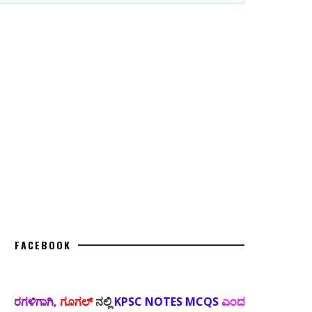
FACEBOOK
ಿ,
ಗೂಗಲ್
ನಲ್ಲಿ
KPSC NOTES MCQS
ಎಂದು ಸರ್ಚ್ ಮಾಡಿ,
ಹೊಸ ಅಪ್ಡೇಟ್