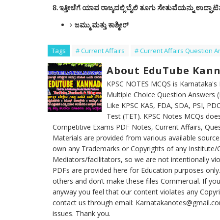
8. ಇತ್ತೀಚೆಗೆ ಯಾವ ರಾಜ್ಯದಲ್ಲಿ ಬೈಲಿ ತೂಗು ಸೇತುವೆಯನ್ನು ಉದ್ಘಾಟ
ಜಮ್ಮು ಮತ್ತು ಕಾಶ್ಮೀರ್
Tags
# Current Affairs
# Current Affairs Question 
About EduTube Kan
KPSC NOTES MCQS is Karnataka's No
Multiple Choice Question Answers
Like KPSC KAS, FDA, SDA, PSI, PDO,
Test (TET). KPSC Notes MCQs doesn
Competitive Exams PDF Notes, Current Affairs, Ques
Materials are provided from various available source
own any Trademarks or Copyrights of any Institute/
Mediators/facilitators, so we are not intentionally v
PDFs are provided here for Education purposes only. 
others and don’t make these files Commercial. If you 
anyway you feel that our content violates any Copyrig
contact us through email: Karnatakanotes@gmail.com w
issues. Thank you.