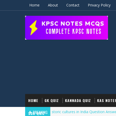
Home
About
Contact
Privacy Policy
HOME
GK QUIZ
KANNADA QUIZ
KAS NOTE
50 History of the Prehistoric cultures in India Question Answers Quiz
BREAKING
SDA QUIZ