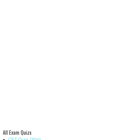
All Exam Quizs
CET Quiz
(204)