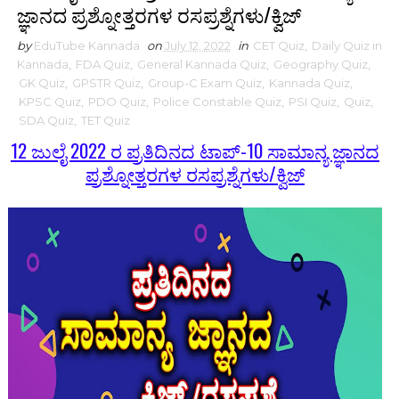
ಜ್ಞಾನದ ಪ್ರಶ್ನೋತ್ತರಗಳ ರಸಪ್ರಶ್ನೆಗಳು/ಕ್ವಿಜ್
by
EduTube Kannada
on
July 12, 2022
in
CET Quiz
,
Daily Quiz in
Kannada
,
FDA Quiz
,
General Kannada Quiz
,
Geography Quiz
,
GK Quiz
,
GPSTR Quiz
,
Group-C Exam Quiz
,
Kannada Quiz
,
KPSC Quiz
,
PDO Quiz
,
Police Constable Quiz
,
PSI Quiz
,
Quiz
,
SDA Quiz
,
TET Quiz
12
ಜುಲೈ
2022 ರ ಪ್ರತಿದಿನದ ಟಾಪ್-10 ಸಾಮಾನ್ಯ ಜ್ಞಾನದ
ಪ್ರಶ್ನೋತ್ತರಗಳ ರಸಪ್ರಶ್ನೆಗಳು/ಕ್ವಿಜ್