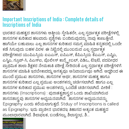
Important Inscriptions of India : Complete details of
Inscriptions of India
ಭಾರತದ ಮಹತ್ವದ ಶಾಸನಗಳು ಆತ್ಮೀಯ ಸ್ನೇಹಿತರೇ, ಎಲ್ಲ ಸ್ಪರ್ಧಾತ್ಮಕ ಪರೀಕ್ಷೆಗಳಲ್ಲಿ
ಶಾಸನಗಳ ಕುರಿತಾದ ಹಲವಾರು ಪ್ರಶ್ನೆಗಳು ಬಂದಿರುವುದನ್ನು ನಾವು ಕಾಣುತ್ತೇವೆ.
ಹಾಗೆಯೇ ಬಹುಪಾಲು ಎಲ್ಲ ಶಾಸನಗಳ ಕುರಿತಾದ ಸಮಗ್ರ ಮಾಹಿತಿ ಕನ್ನಡದಲ್ಲಿ ಒಂದೇ
ಕಡೆ ಸಿಗುವುದು ಬಹಳ ವಿರಳ. ಈ ನಿಟ್ಟಿನಲ್ಲಿ ಮುಂಬರುವ ಎಲ್ಲ ಸ್ಪರ್ಧಾತ್ಮಕ
ಪರೀಕ್ಷೆಗಳಾದ ಯುಪಿಎಸ್ಸಿಯ ಐಎಎಸ್, ಐಪಿಎಸ್, ಕೆಪಿಎಸ್ಸಿಯ ಕೆಎಎಸ್, ಎಪ್ಡಿಎ,
ಎಸ್ಡಿಎ, ಗ್ರೂಪ್-ಸಿ, ಪಿಎಸ್ಐ, ಪೊಲೀಸ್ ಕಾನ್ಸ್ಟೇಬಲ್, ಪಿಡಿಒ, ಟಿಇಟಿ, ಪದವೀಧರ
ಪ್ರಾಥಮಿಕ ಶಾಲಾ ಶಿಕ್ಷಕರ ನೇಮಕಾತಿ ಪರೀಕ್ಷೆ ಸೇರಿದಂತೆ ಎಲ್ಲ ಸ್ಪರ್ಧಾತ್ಮಕ ಪರೀಕ್ಷೆಗಳಿಗೆ
ಶಾಸನಗಳ ಮಾಹಿತಿ ಇರಬೇಕಾದದ್ದು ಅಗತ್ಯವೂ ಅನಿವಾರ್ಯವೂ ಆಗಿದೆ. ಆದ್ದರಿಂದ ಈ
ಮುಂದೆ ಪ್ರಮುಖ ಶಾಸನಗಳು, ಶಾಸನಗಳ ಅರ್ಥ, ಶಾಸನಗಳ ಮಹತ್ವ ಹಾಗೂ
ಶಾಸನಗಳ ಕುರಿತಾದ ಎಲ್ಲ ಪ್ರಮುಖ ಅಂಶಗಳನ್ನು ಚರ್ಚಿಸಲಾಗಿದೆ. ಹಾಗೂ ಎಲ್ಲ
ಶಾಸನಗಳ ಕುರಿತಾದ ಪ್ರಮುಖ ಅಂಶಗಳನ್ನು ಒಂದೆಡೆ ಚರ್ಚಿಸಲಾಗಿದೆ‌. ಪೀಠಿಕೆ :
ಶಾಸನಗಳು (Inscriptions) : ಪುರಾತತ್ವಶಾಸ್ತ್ರದ ಒಂದು ಶಾಖೆಯಾಗಿರುವ
ಶಾಸನಶಾಸ್ತ್ರವು ಶಾಸನಗಳ ಅಧ್ಯಯನವಾಗಿದೆ. ಶಾಸನಗಳ ಅಧ್ಯಯನವನ್ನು
Epigraphy ಎಂದು ಕರೆಯಲಾಗುತ್ತದೆ. Stduy of Inscriptions is called
as Epigraphy. ಇದು ಪ್ರಾಚೀನ ಭಾರತದಇ ತಿಹಾಸದ ಅತ್ಯಂತ ಮಹತ್ವದ
ಮೂಲಾಧಾರವಾಗಿದೆ. ಶಿಲಾಫಲಕ, ಬಂಡೆಗಲ್ಲು, ಶಿಲಾಸ್ಥಂಭ, ಶಿ...