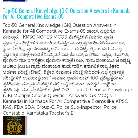
Top-50 General Knowledge (GK) Question Answers in Kannada
for All Competitive Exams-05
Top-50 General Knowledge (GK) Question Answers in
Kannada for All Competitive Exams-05 ಹಾಯ್, ಎಲ್ಲರಿಗೂ
ನಮಸ್ಕಾರ..!! KPSC NOTES MCQS ವೆಬ್‌ಸೈಟ್ ಗೆ ನಿಮಗೆಲ್ಲ ಸ್ವಾಗತ..!!
ಸ್ಪರ್ಧಾತ್ಮಕ ಪರೀಕ್ಷೆಗಳಿಗೆ ತಯಾರಿ ನಡೆಸುತ್ತಿರುವ ಎಲ್ಲ ಸ್ಪರ್ಧಾರ್ಥಿಗಳಿಗೂ ಸಾಮಾನ್ಯ
ಜ್ಞಾನದ ಅರಿವು ಇರಬೇಕಾದದ್ದು ಅನಿವಾರ್ಯ..!! ಈ ನಿಟ್ಟಿನಲ್ಲಿ ಮುಂಬರುವ ಎಲ್ಲ
ಸ್ಪರ್ಧಾತ್ಮಕ ಪರೀಕ್ಷೆಗಳಾದ ಕೆಪಿಎಸ್ಸಿ ನಡೆಸುವ ಕೆಎಎಸ್, ಎಫ್‌ಡಿಎ, ಎಸ್ಡಿಎ, ಗ್ರೂಪ್-ಸಿ,
ಪೊಲೀಸ್ ಸಬ್ ಇನ್ಸ್‌ಪೆಕ್ಟರ್, ಪೊಲೀಸ್ ಕಾನ್ಸ್‌ಟೇಬಲ್, ಗ್ರಾಮ ಪಂಚಾಯತಿ ಅಭಿವೃದ್ಧಿ
ಅಧಿಕಾರಿ (ಪಿಡಿಒ) ಗ್ರಾಮ ಪಂಚಾಯತ ಕಾರ್ಯದರ್ಶಿ, ಕರ್ನಾಟಕ ರಾಜ್ಯ ಶಿಕ್ಷಕರ
ಅರ್ಹತಾ ಪರೀಕ್ಷೆ (ಟಿಇಟಿ), ಶಿಕ್ಷಕರ ನೇಮಕಾತಿ ಪರೀಕ್ಷೆ ಸೇರಿದಂತೆ ಎಲ್ಲ ಸ್ಪರ್ಧಾತ್ಮಕ
ಪರೀಕ್ಷೆಗಳಿಗೆ ಉಪಯುಕ್ತವಾದ " ಸಾಮಾನ್ಯ ಜ್ಞಾನದ ಟಾಪ್-100 ಪ್ರಶ್ನೋತ್ತರಗಳು"
ಪ್ರತಿದಿನವೂ ನಮ್ಮ ಈ ವೆಬ್‌ಸೈಟ್ ನಲ್ಲಿ ಅಪ್ಡೇಟ್ ಮಾಡಲಾಗುತ್ತದೆ. ಆದ್ದರಿಂದ
ಪ್ರತಿದಿನವೂ ನಮ್ಮ ವೆಬ್‌ಸೈಟ್ ಗೆ ಭೇಟಿ ನೀಡಿ..!! Top-10 General Knowledge
(GK) Multiple Choice Question Answers (GK MCQ's in
Kannada) in Kannada For All Competitive Exams like KPSC
KAS, FDA SDA, Group-C, Police Sub-Inspector, Police
Constable, Karnataka Teacher's El...