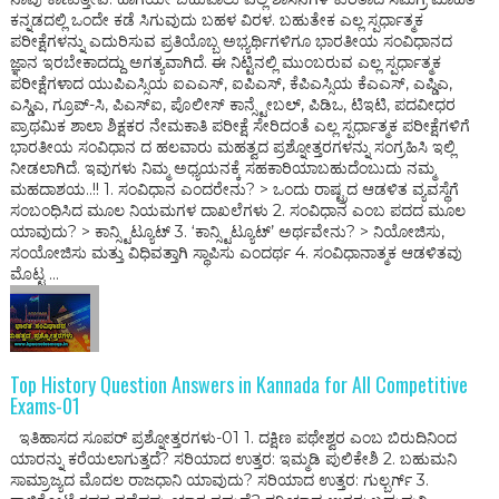
ಕನ್ನಡದಲ್ಲಿ ಒಂದೇ ಕಡೆ ಸಿಗುವುದು ಬಹಳ ವಿರಳ. ಬಹುತೇಕ ಎಲ್ಲ ಸ್ಪರ್ಧಾತ್ಮಕ
ಪರೀಕ್ಷೆಗಳನ್ನು ಎದುರಿಸುವ ಪ್ರತಿಯೊಬ್ಬ ಅಭ್ಯರ್ಥಿಗಳಿಗೂ ಭಾರತೀಯ ಸಂವಿಧಾನದ
ಜ್ಞಾನ ಇರಬೇಕಾದದ್ದು ಅಗತ್ಯವಾಗಿದೆ. ಈ ನಿಟ್ಟಿನಲ್ಲಿ ಮುಂಬರುವ ಎಲ್ಲ ಸ್ಪರ್ಧಾತ್ಮಕ
ಪರೀಕ್ಷೆಗಳಾದ ಯುಪಿಎಸ್ಸಿಯ ಐಎಎಸ್, ಐಪಿಎಸ್, ಕೆಪಿಎಸ್ಸಿಯ ಕೆಎಎಸ್, ಎಪ್ಡಿಎ,
ಎಸ್ಡಿಎ, ಗ್ರೂಪ್-ಸಿ, ಪಿಎಸ್ಐ, ಪೊಲೀಸ್ ಕಾನ್ಸ್ಟೇಬಲ್, ಪಿಡಿಒ, ಟಿಇಟಿ, ಪದವೀಧರ
ಪ್ರಾಥಮಿಕ ಶಾಲಾ ಶಿಕ್ಷಕರ ನೇಮಕಾತಿ ಪರೀಕ್ಷೆ ಸೇರಿದಂತೆ ಎಲ್ಲ ಸ್ಪರ್ಧಾತ್ಮಕ ಪರೀಕ್ಷೆಗಳಿಗೆ
ಭಾರತೀಯ ಸಂವಿಧಾನ ದ ಹಲವಾರು ಮಹತ್ವದ ಪ್ರಶ್ನೋತ್ತರಗಳನ್ನು ಸಂಗ್ರಹಿಸಿ ಇಲ್ಲಿ
ನೀಡಲಾಗಿದೆ. ಇವುಗಳು ನಿಮ್ಮ ಅಧ್ಯಯನಕ್ಕೆ ಸಹಕಾರಿಯಾಬಹುದೆಂಬುದು ನಮ್ಮ
ಮಹದಾಶಯ..!! 1. ಸಂವಿಧಾನ ಎಂದರೇನು? > ಒಂದು ರಾಷ್ಟ್ರದ ಆಡಳಿತ ವ್ಯವಸ್ಥೆಗೆ
ಸಂಬಂಧಿಸಿದ ಮೂಲ ನಿಯಮಗಳ ದಾಖಲೆಗಳು 2. ಸಂವಿಧಾನ ಎಂಬ ಪದದ ಮೂಲ
ಯಾವುದು? > ಕಾನ್ಸ್ಟಿಟ್ಯೂಟ್ 3. ‘ಕಾನ್ಸ್ಟಿಟ್ಯೂಟ್’ ಅರ್ಥವೇನು? > ನಿಯೋಜಿಸು,
ಸಂಯೋಜಿಸು ಮತ್ತು ವಿಧಿವತ್ತಾಗಿ ಸ್ಥಾಪಿಸು ಎಂದರ್ಥ 4. ಸಂವಿಧಾನಾತ್ಮಕ ಆಡಳಿತವು
ಮೊಟ್ಟ ...
Top History Question Answers in Kannada for All Competitive
Exams-01
ಇತಿಹಾಸದ ಸೂಪರ್ ಪ್ರಶ್ನೋತ್ತರಗಳು-01 1. ದಕ್ಷಿಣ ಪಥೇಶ್ವರ ಎಂಬ ಬಿರುದಿನಿಂದ
ಯಾರನ್ನು ಕರೆಯಲಾಗುತ್ತದೆ? ಸರಿಯಾದ ಉತ್ತರ: ಇಮ್ಮಡಿ ಪುಲಿಕೇಶಿ 2. ಬಹುಮನಿ
ಸಾಮ್ರಾಜ್ಯದ ಮೊದಲ ರಾಜಧಾನಿ ಯಾವುದು? ಸರಿಯಾದ ಉತ್ತರ: ಗುಲ್ಬರ್ಗ್ 3.