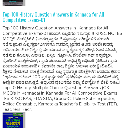
Top-100 History Question Answers in Kannada for All
Competitive Exams-01
Top-100 History Question Answers in Kannada for All
Competitive Exams-01 ಹಾಯ್, ಎಲ್ಲರಿಗೂ ನಮಸ್ಕಾರ..!! KPSC NOTES
MCQS ವೆಬ್‌ಸೈಟ್ ಗೆ ನಿಮಗೆಲ್ಲ ಸ್ವಾಗತ..!! ಸ್ಪರ್ಧಾತ್ಮಕ ಪರೀಕ್ಷೆಗಳಿಗೆ ತಯಾರಿ
ನಡೆಸುತ್ತಿರುವ ಎಲ್ಲ ಸ್ಪರ್ಧಾರ್ಥಿಗಳಿಗೂ ಸಾಮಾನ್ಯ ಜ್ಞಾನದ ಅರಿವು ಇರಬೇಕಾದದ್ದು
ಅನಿವಾರ್ಯ..!! ಈ ನಿಟ್ಟಿನಲ್ಲಿ ಮುಂಬರುವ ಎಲ್ಲ ಸ್ಪರ್ಧಾತ್ಮಕ ಪರೀಕ್ಷೆಗಳಾದ ಕೆಪಿಎಸ್ಸಿ
ನಡೆಸುವ ಕೆಎಎಸ್, ಎಫ್‌ಡಿಎ, ಎಸ್ಡಿಎ, ಗ್ರೂಪ್-ಸಿ, ಪೊಲೀಸ್ ಸಬ್ ಇನ್ಸ್‌ಪೆಕ್ಟರ್,
ಪೊಲೀಸ್ ಕಾನ್ಸ್‌ಟೇಬಲ್, ಗ್ರಾಮ ಪಂಚಾಯತಿ ಅಭಿವೃದ್ಧಿ ಅಧಿಕಾರಿ (ಪಿಡಿಒ) ಗ್ರಾಮ
ಪಂಚಾಯತ ಕಾರ್ಯದರ್ಶಿ, ಕರ್ನಾಟಕ ರಾಜ್ಯ ಶಿಕ್ಷಕರ ಅರ್ಹತಾ ಪರೀಕ್ಷೆ (ಟಿಇಟಿ),
ಶಿಕ್ಷಕರ ನೇಮಕಾತಿ ಪರೀಕ್ಷೆ ಸೇರಿದಂತೆ ಎಲ್ಲ ಸ್ಪರ್ಧಾತ್ಮಕ ಪರೀಕ್ಷೆಗಳಿಗೆ ಉಪಯುಕ್ತವಾದ
" ಇತಿಹಾಸ ದ ಟಾಪ್-100 ಪ್ರಶ್ನೋತ್ತರಗಳು" ಪ್ರತಿದಿನವೂ ನಮ್ಮ ಈ ವೆಬ್‌ಸೈಟ್ ನಲ್ಲಿ
ಅಪ್ಡೇಟ್ ಮಾಡಲಾಗುತ್ತದೆ. ಆದ್ದರಿಂದ ಪ್ರತಿದಿನವೂ ನಮ್ಮ ವೆಬ್‌ಸೈಟ್ ಗೆ ಭೇಟಿ ನೀಡಿ..!!
Top-10 History Multiple Choice Question Answers (GK
MCQ's in Kannada) in Kannada For All Competitive Exams
like KPSC KAS, FDA SDA, Group-C, Police Sub-Inspector,
Police Constable, Karnataka Teacher's Eligibility Test (TET),
Teachers Recr...