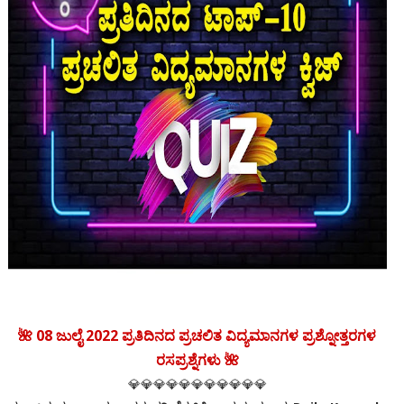
🌺 08 ಜುಲೈ 2022 ಪ್ರತಿದಿನದ ಪ್ರಚಲಿತ ವಿದ್ಯಮಾನಗಳ ಪ್ರಶ್ನೋತ್ತರಗಳ
ರಸಪ್ರಶ್ನೆಗಳು 🌺
💎💎💎💎💎💎💎💎💎💎💎