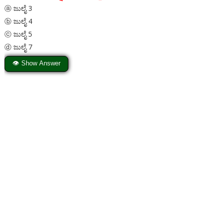
ⓐ ಜುಲೈ 3
ⓑ ಜುಲೈ 4
ⓒ ಜುಲೈ 5
ⓓ ಜುಲೈ 7
👁 Show Answer