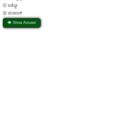
ⓒ ಲಕ್ನೋ
ⓓ ಪಂಜಾಬ್
👁 Show Answer