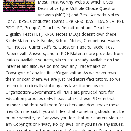
Most Trust worthy Website which Gives
Descriptive type Multiple Choice Question
Answers (MCQ's) and Best Kannada Notes
For All KPSC Conducted Exams Like KPSC KAS, FDA, SDA, PSI,
PDO, PC, Group-C, Teachers Recruitment and Teachers
Eligibility Test (TET). KPSC Notes MCQs doesn’t own these
Study Materials, E-Books, School Notes, Competitive Exams
PDF Notes, Current Affairs, Question Papers, Model Test
Papers with Answers, and all PDF Materials are provided from
various available sources, which are already available on the
Internet and also, we do not own any Trademarks or
Copyrights of any Institute/Organization. As we never own
them or scan them, we are just Mediators/facilitators, so we
are not intentionally violating any laws framed by the
Organization/Government. all PDFs are provided here for
Education purposes only. Please utilize these PDFs in that
manner and don’t sell them for others and don’t make these
files Commercial. If you still, feel that something should not be
on our website, or if anyway you feel that our content violates
any Copyright or Privacy Policy laws, or If you have any issues,
please contact us through email: Karnatakanotes@gmail.com