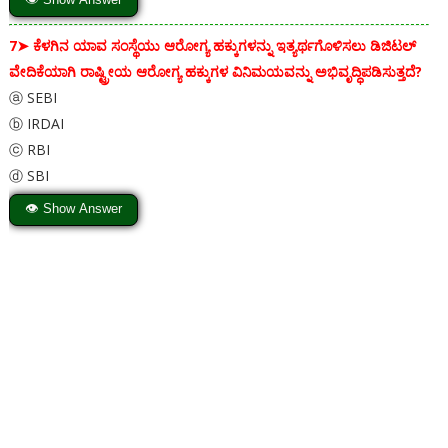
7➤
ಕೆಳಗಿನ ಯಾವ ಸಂಸ್ಥೆಯು ಆರೋಗ್ಯ ಹಕ್ಕುಗಳನ್ನು ಇತ್ಯರ್ಥಗೊಳಿಸಲು ಡಿಜಿಟಲ್
ವೇದಿಕೆಯಾಗಿ ರಾಷ್ಟ್ರೀಯ ಆರೋಗ್ಯ ಹಕ್ಕುಗಳ ವಿನಿಮಯವನ್ನು ಅಭಿವೃದ್ಧಿಪಡಿಸುತ್ತದೆ?
ⓐ SEBI
ⓑ IRDAI
ⓒ RBI
ⓓ SBI
👁 Show Answer